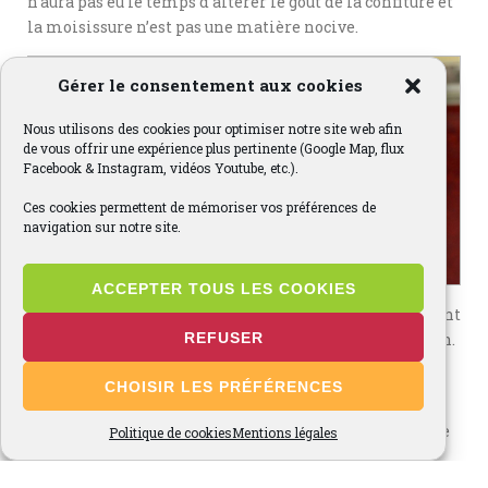
n’aura pas eu le temps d’altérer le goût de la confiture et
la moisissure n’est pas une matière nocive.
Gérer le consentement aux cookies
Nous utilisons des cookies pour optimiser notre site web afin
de vous offrir une expérience plus pertinente (Google Map, flux
Facebook & Instagram, vidéos Youtube, etc.).
Ces cookies permettent de mémoriser vos préférences de
navigation sur notre site.
ACCEPTER TOUS LES COOKIES
La confiture contient trop d’eau ou les fruits manquaient
de pectine. Faites-la recuire en surveillant la réduction.
REFUSER
S’il manque de pectine, ajoutez un gélifiant que l’on
CHOISIR LES PRÉFÉRENCES
trouve dans le commerce.
Pensez à bien étiqueter vos pots en indiquant la nature
Politique de cookies
Mentions légales
du fruit ainsi que la date de mise en pot. Utilisez de
l’éther ou du dissolvant à ongles pour retirer les