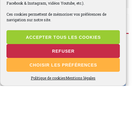
Facebook & Instagram, vidéos Youtube, etc.).
Ces cookies permettent de mémoriser vos préférences de
Instagram
navigation sur notre site.
ACCEPTER TOUS LES COOKIES
fraisesclery
REFUSER
#fraise #clery #producteurlocal #ventedirecte
#valdoise95 #pnr #ferme #mai #juin #pleinchamp
#strawberry #vexin #producteur #strawberries
CHOISIR LES PRÉFÉRENCES
#fraises
Politique de cookies
Mentions légales