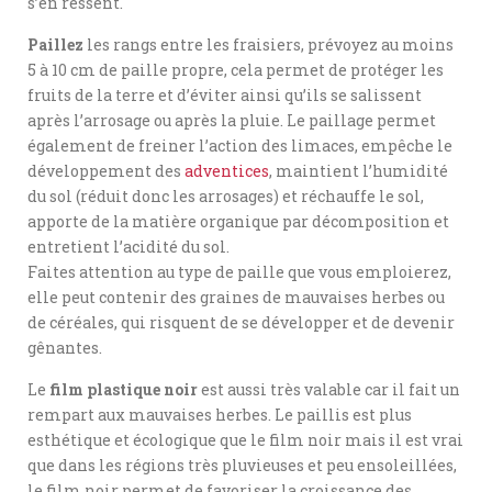
s’en ressent.
Paillez
les rangs entre les fraisiers, prévoyez au moins
5 à 10 cm de paille propre, cela permet de protéger les
fruits de la terre et d’éviter ainsi qu’ils se salissent
après l’arrosage ou après la pluie. Le paillage permet
également de freiner l’action des limaces, empêche le
développement des
adventices
, maintient l’humidité
du sol (réduit donc les arrosages) et réchauffe le sol,
apporte de la matière organique par décomposition et
entretient l’acidité du sol.
Faites attention au type de paille que vous emploierez,
elle peut contenir des graines de mauvaises herbes ou
de céréales, qui risquent de se développer et de devenir
gênantes.
Le
film plastique noir
est aussi très valable car il fait un
rempart aux mauvaises herbes. Le paillis est plus
esthétique et écologique que le film noir mais il est vrai
que dans les régions très pluvieuses et peu ensoleillées,
le film noir permet de favoriser la croissance des