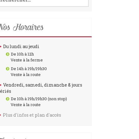
o
r
k
a
m
os Horaires
Du lundi au jeudi
De 10h à 12h
Vente à la ferme
De 14h à 19h/19h30
Vente à la route
Vendredi, samedi, dimanche & jours
fériés
De 10h à 19h/19h30 (non stop)
Vente à la route
Plus d'infos et plan d'accès