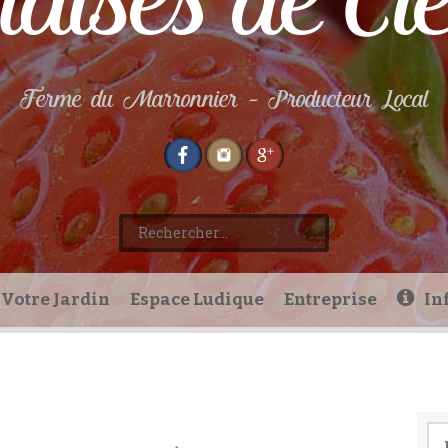
aises de Cl
Ferme du Marronnier – Producteur Local
Rechercher :
Votre Jardin
Espace Ludique
Entreprise
In
Re