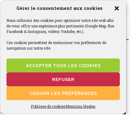
Gérer le consentement aux cookies
Nous utilisons des cookies pour optimiser notre site web afin
Instagram
de vous offrir une expérience plus pertinente (Google Map, flux
Facebook & Instagram, vidéos Youtube, etc.).
Ces cookies permettent de mémoriser vos préférences de
navigation sur notre site.
fraisesclery
#fraise #clery #producteurlocal #ventedirecte
#valdoise95 #pnr #ferme #mai #juin #pleinchamp
ACCEPTER TOUS LES COOKIES
#strawberry #vexin #producteur #strawberries
#fraises
REFUSER
CHOISIR LES PRÉFÉRENCES
Politique de cookies
Mentions légales