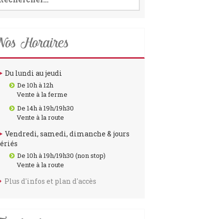
o
r
k
a
m
os Horaires
Du lundi au jeudi
De 10h à 12h
Vente à la ferme
De 14h à 19h/19h30
Vente à la route
Vendredi, samedi, dimanche & jours
fériés
De 10h à 19h/19h30 (non stop)
Vente à la route
Plus d'infos et plan d'accès