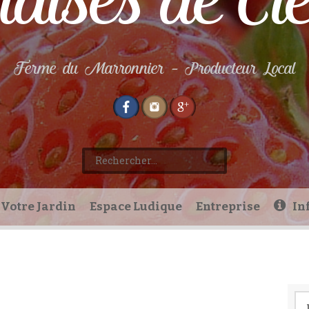
aises de Cl
Ferme du Marronnier – Producteur Local
Rechercher :
Votre Jardin
Espace Ludique
Entreprise
In
Re