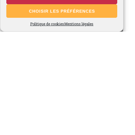
CHOISIR LES PRÉFÉRENCES
Politique de cookies
Mentions légales
Voir plus...
Suivez-nous sur Instagram
Site Admin
-
© 2026 Fraises de Cléry, Ferme du Marronnier -