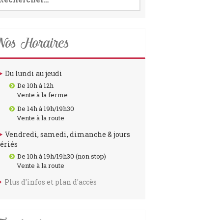
o
r
k
a
m
os Horaires
Du lundi au jeudi
De 10h à 12h
Vente à la ferme
De 14h à 19h/19h30
Vente à la route
Vendredi, samedi, dimanche & jours
fériés
De 10h à 19h/19h30 (non stop)
Vente à la route
Plus d'infos et plan d'accès