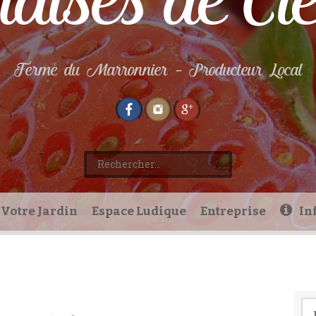
aises de Cl
Ferme du Marronnier – Producteur Local
Rechercher :
Votre Jardin
Espace Ludique
Entreprise
In
Re