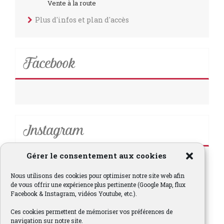
Vente à la route
Plus d'infos et plan d'accès
Facebook
Instagram
Gérer le consentement aux cookies
fraisesclery
Nous utilisons des cookies pour optimiser notre site web afin
#fraise #clery #producteurlocal #ventedirecte
#valdoise95 #pnr #ferme #mai #juin #pleinchamp
de vous offrir une expérience plus pertinente (Google Map, flux
#strawberry #vexin #producteur #strawberries
Facebook & Instagram, vidéos Youtube, etc.).
#fraises
Ces cookies permettent de mémoriser vos préférences de
navigation sur notre site.