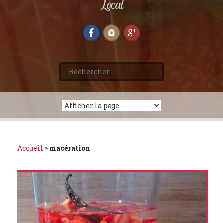
Local
Rechercher :
Accueil
»
macération