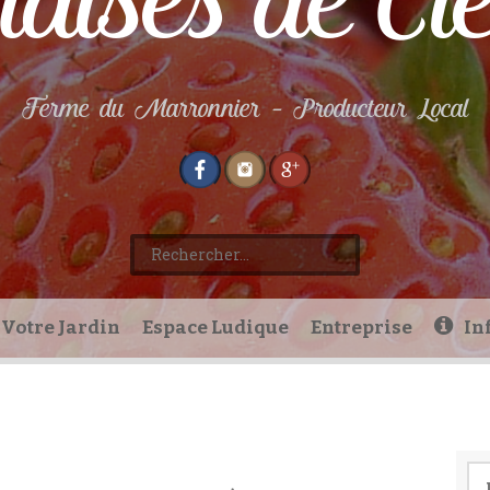
aises de Cl
Ferme du Marronnier – Producteur Local
Rechercher :
Votre Jardin
Espace Ludique
Entreprise
In
Re