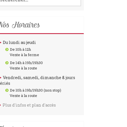
o
r
k
a
m
os Horaires
Du lundi au jeudi
De 10h à 12h
Vente à la ferme
De 14h à 19h/19h30
Vente à la route
Vendredi, samedi, dimanche & jours
fériés
De 10h à 19h/19h30 (non stop)
Vente à la route
Plus d'infos et plan d'accès