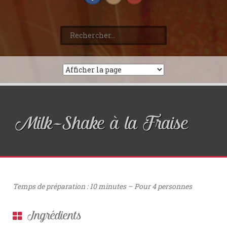
Rechercher :
Milk-Shake à la Fraise
Accueil
»
Archives
»
Milk-Shake à la Fraise
Temps de préparation : 10 minutes – Pour 4 personnes
Ingrédients