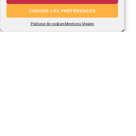
CHOISIR LES PRÉFÉRENCES
Politique de cookies
Mentions légales
Voir plus...
Suivez-nous sur Instagram
Site Admin
-
© 2026 Fraises de Cléry, Ferme du Marronnier -