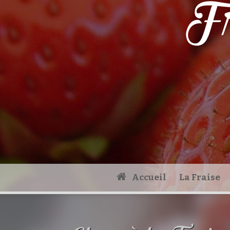
Fr
Accueil
La Fraise
Accueil
»
Archives
»
Glace à la Fraise