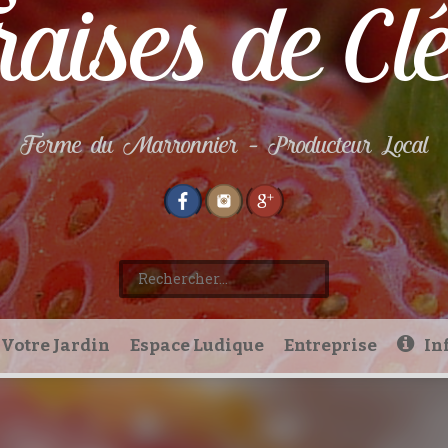
aises de Cl
Ferme du Marronnier – Producteur Local
Rechercher :
Votre Jardin
Espace Ludique
Entreprise
In