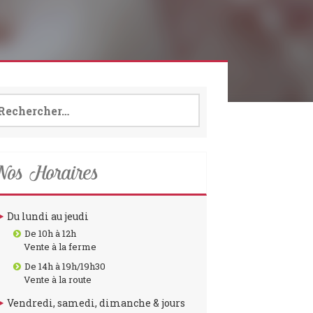
b
a
l
o
g
e
o
r
k
a
m
chercher :
os Horaires
Du lundi au jeudi
De 10h à 12h
Vente à la ferme
De 14h à 19h/19h30
Vente à la route
Vendredi, samedi, dimanche & jours