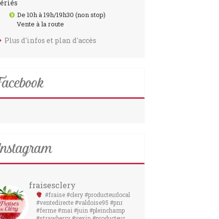
fériés
De 10h à 19h/19h30 (non stop)
Vente à la route
Plus d'infos et plan d'accès
acebook
nstagram
fraisesclery
#fraise #clery #producteurlocal
#ventedirecte #valdoise95 #pnr
#ferme #mai #juin #pleinchamp
#strawberry #vexin #producteur