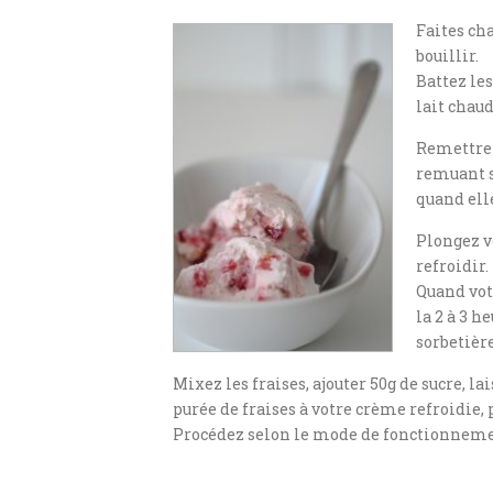
Faites cha
bouillir.
Battez les
lait chau
Remettre l
remuant sa
quand elle
Plongez vo
refroidir.
Quand vot
la 2 à 3 h
sorbetière
Mixez les fraises, ajouter 50g de sucre, la
purée de fraises à votre crème refroidie, 
Procédez selon le mode de fonctionnemen