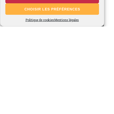
CHOISIR LES PRÉFÉRENCES
Politique de cookies
Mentions légales
Voir plus...
Suivez-nous sur Instagram
Site Admin
-
© 2026 Fraises de Cléry, Ferme du Marronnier -