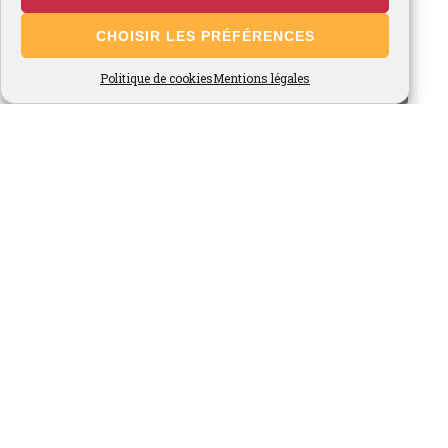
CHOISIR LES PRÉFÉRENCES
Politique de cookies
Mentions légales
Voir plus...
Suivez-nous sur Instagram
Site Admin
-
© 2026 Fraises de Cléry, Ferme du Marronnier -