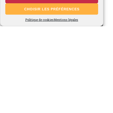
CHOISIR LES PRÉFÉRENCES
Politique de cookies
Mentions légales
Voir plus...
Suivez-nous sur Instagram
Site Admin
-
© 2026 Fraises de Cléry, Ferme du Marronnier -