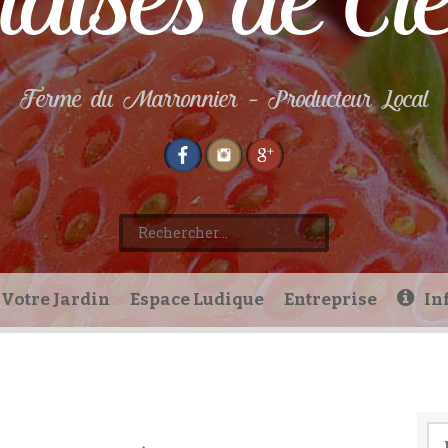
aises de Cl
Ferme du Marronnier – Producteur Local
Rechercher :
Votre Jardin
Espace Ludique
Entreprise
In
Re