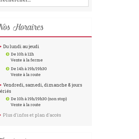
o
r
k
a
m
os Horaires
Du lundi au jeudi
De 10h à 12h
Vente à la ferme
De 14h à 19h/19h30
Vente à la route
Vendredi, samedi, dimanche & jours
fériés
De 10h à 19h/19h30 (non stop)
Vente à la route
Plus d'infos et plan d'accès